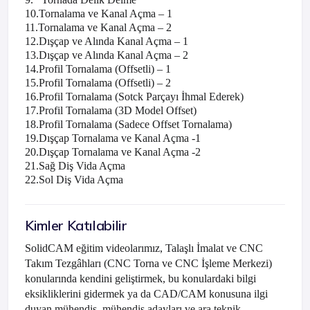
10.
Tornalama ve Kanal Açma – 1
11.
Tornalama ve Kanal Açma – 2
12.
Dışçap ve Alında Kanal Açma – 1
13.
Dışçap ve Alında Kanal Açma – 2
14.
Profil Tornalama (Offsetli) – 1
15.
Profil Tornalama (Offsetli) – 2
16.
Profil Tornalama (Sotck Parçayı İhmal Ederek)
17.
Profil Tornalama (3D Model Offset)
18.
Profil Tornalama (Sadece Offset Tornalama)
19.
Dışçap Tornalama ve Kanal Açma -1
20.
Dışçap Tornalama ve Kanal Açma -2
21.
Sağ Diş Vida Açma
22.
Sol Diş Vida Açma
Kimler Katılabilir
SolidCAM eğitim videolarımız, Talaşlı İmalat ve CNC
Takım Tezgâhları (CNC Torna ve CNC İşleme Merkezi)
konularında kendini geliştirmek, bu konulardaki bilgi
eksikliklerini gidermek ya da CAD/CAM konusuna ilgi
duyan mühendis, mühendis adayları ve ara teknik