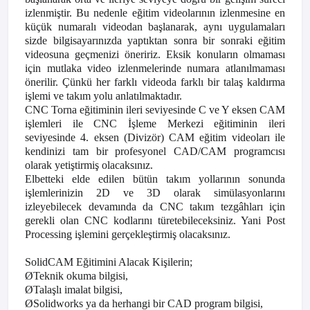
izlenmiştir. Bu nedenle eğitim videolarının izlenmesine en
küçük numaralı videodan başlanarak, aynı uygulamaları
sizde bilgisayarınızda yaptıktan sonra bir sonraki eğitim
videosuna geçmenizi öneririz. Eksik konuların olmaması
için mutlaka video izlenmelerinde numara atlanılmaması
önerilir. Çünkü her farklı videoda farklı bir talaş kaldırma
işlemi ve takım yolu anlatılmaktadır.
CNC Torna eğitiminin ileri seviyesinde C ve Y eksen CAM
işlemleri ile CNC İşleme Merkezi eğitiminin ileri
seviyesinde 4. eksen (Divizör) CAM eğitim videoları ile
kendinizi tam bir profesyonel CAD/CAM programcısı
olarak yetiştirmiş olacaksınız.
Elbetteki elde edilen bütün takım yollarının sonunda
işlemlerinizin 2D ve 3D olarak simülasyonlarını
izleyebilecek devamında da CNC takım tezgâhları için
gerekli olan CNC kodlarını türetebileceksiniz. Yani Post
Processing işlemini gerçekleştirmiş olacaksınız.
SolidCAM Eğitimini Alacak Kişilerin;
Ø
Teknik okuma bilgisi,
Ø
Talaşlı imalat bilgisi,
Ø
Solidworks ya da herhangi bir CAD program bilgisi,