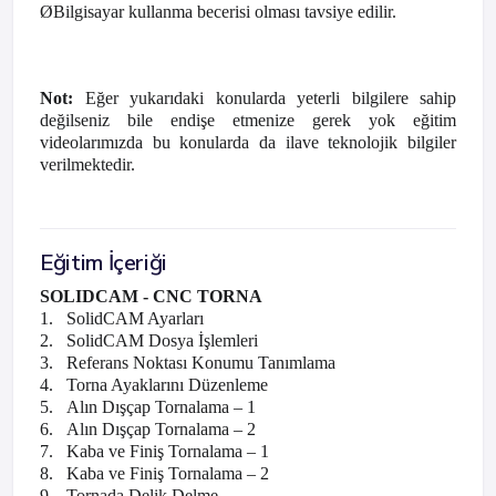
Ø
Bilgisayar kullanma becerisi olması tavsiye edilir.
Not:
Eğer yukarıdaki konularda yeterli bilgilere sahip
değilseniz bile endişe etmenize gerek yok eğitim
videolarımızda bu konularda da ilave teknolojik bilgiler
verilmektedir.
Eğitim İçeriği
SOLIDCAM - CNC TORNA
1.
SolidCAM Ayarları
2.
SolidCAM Dosya İşlemleri
3.
Referans Noktası Konumu Tanımlama
4.
Torna Ayaklarını Düzenleme
5.
Alın Dışçap Tornalama – 1
6.
Alın Dışçap Tornalama – 2
7.
Kaba ve Finiş Tornalama – 1
8.
Kaba ve Finiş Tornalama – 2
9.
Tornada Delik Delme