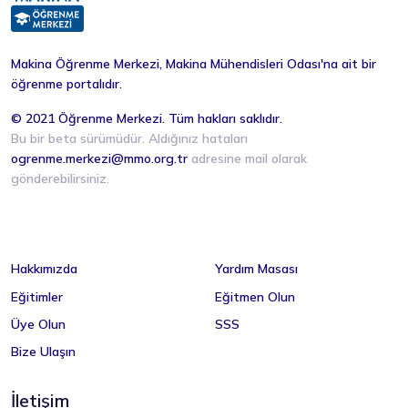
Kaynak
Malzeme
Otomotiv
Makina Öğrenme Merkezi, Makina Mühendisleri Odası'na ait bir
Programlama
öğrenme portalıdır.
Robotik
© 2021 Öğrenme Merkezi. Tüm hakları saklıdır.
Patlamadan Korunma
Bu bir beta sürümüdür. Aldığınız hataları
Periyodik Kontrol
ogrenme.merkezi@mmo.org.tr
adresine mail olarak
Yönetmelik - Standartlar
gönderebilirsiniz.
Finans- Muhasebe
Planlama - İmalat
Planlama - Organizasyon
Hakkımızda
Yardım Masası
Satış - Pazarlama
Eğitimler
Eğitmen Olun
Kalite İmalat
Kalite Yönetimi
Üye Olun
SSS
Yalın Üretim
Bize Ulaşın
Etkili KonuŞma
İletişim
İletişim