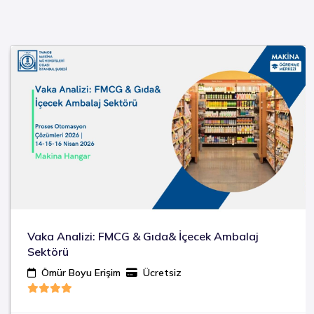
ka Analizi: FMCG & Gıda& İçecek Ambalaj
Pan
ktörü
Pro
Ömür Boyu Erişim
Ücretsiz
Ö