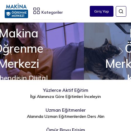
Giriş Yap
Kategoriler
Makina
Öğrenme
Geri
İleri
Merkezi Kullanıcı
Kılavuzu
Yüzlerce Aktif Eğitim
İncelemek İçin Tıklayın
İlgi Alanınıza Göre Eğitimleri İnceleyin
Uzman Eğitmenler
Alanında Uzman Eğitmenlerden Ders Alın
Ömür Boyu Erişim