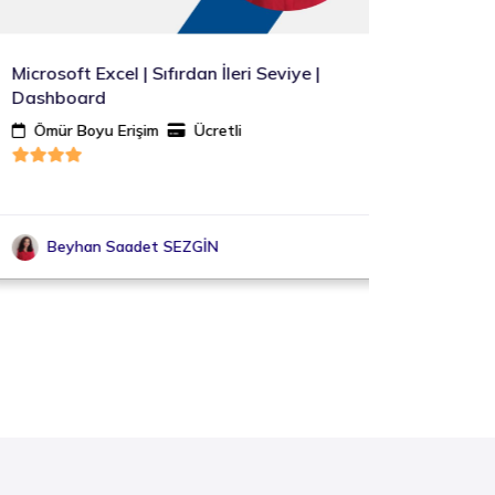
Microsoft Excel | Sıfırdan İleri Seviye |
Temel 
Dashboard
Doğru
Ömür Boyu Erişim
Ücretli
Ömür 
Beyhan Saadet SEZGİN
Ati