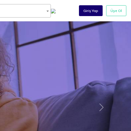
Giriş Yap
Üye Ol
 Kılavuzu
İleri