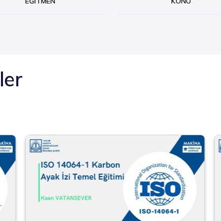
EĞITMEN
KONU
ler